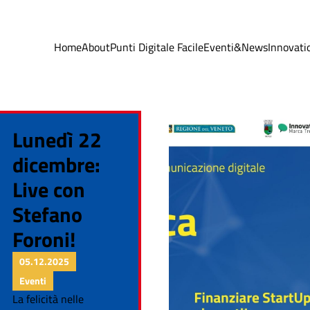
Home
About
Punti Digitale Facile
Eventi&News
Innovati
Lunedì 22
dicembre:
Live con
Stefano
Foroni!
05.12.2025
Eventi
La felicità nelle