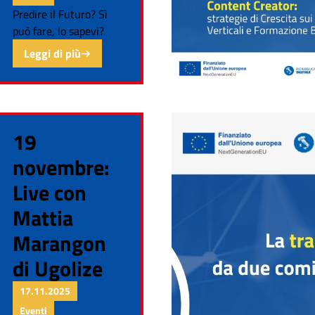
Predire il Futuro? Sì
può fare, lo sapevi?
Leggi di più
19
novembre:
Live con
Mattia
Marangon
di Ugolize
17.11.2025
Eventi