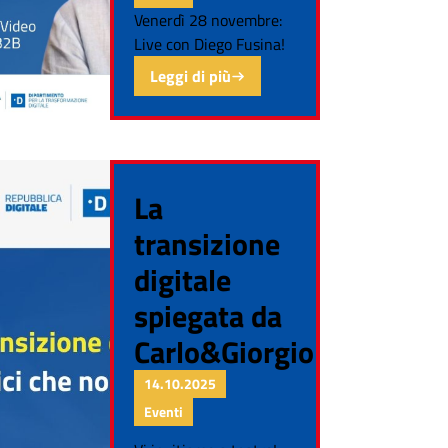
Venerdì 28 novembre:
Live con Diego Fusina!
Leggi di più
La
transizione
digitale
spiegata da
Carlo&Giorgio
14.10.2025
Eventi