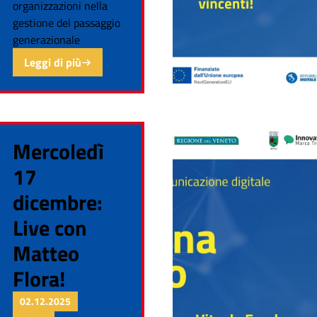
organizzazioni nella
gestione del passaggio
generazionale
Leggi di più
Mercoledì
17
dicembre:
Live con
Matteo
Flora!
02.12.2025