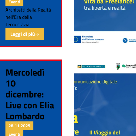
Eventi
Architetti della Realtà
nell'Era della
Tecnocrazia
Leggi di più
Mercoledì
10
dicembre:
Live con Elia
Lombardo
28.11.2025
Eventi