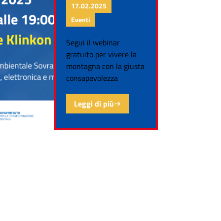
17.02.2025
Eventi
Segui il webinar
gratuito per vivere la
montagna con la giusta
consapevolezza
Leggi di più