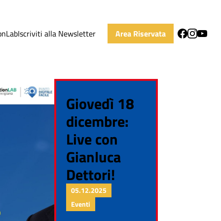
onLab
Iscriviti alla Newsletter
Area Riservata
Giovedì 18
dicembre:
Live con
Gianluca
Dettori!
05.12.2025
Eventi