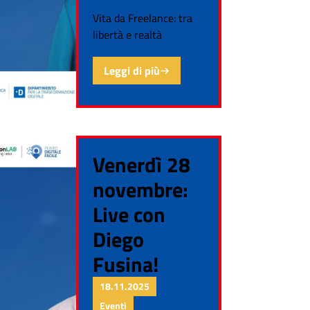
Vita da Freelance: tra
libertà e realtà
Leggi di più
Venerdì 28
novembre:
Live con
Diego
Fusina!
18.11.2025
Eventi