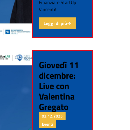
Finanziare StartUp
Vincenti!
Leggi di più
Giovedì 11
dicembre:
Live con
Valentina
Gregato
02.12.2025
Eventi