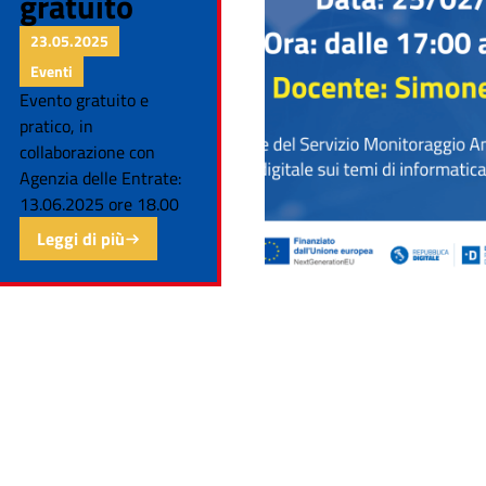
gratuito
23.05.2025
Eventi
Evento gratuito e
pratico, in
collaborazione con
Agenzia delle Entrate:
13.06.2025 ore 18.00
Leggi di più