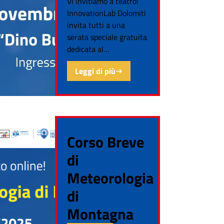
Vi invitiamo a teatro!
InnovationLab Dolomiti
invita tutti a una
serata speciale gratuita
dedicata al…
Leggi di più
Corso Breve
di
Meteorologia
di
Montagna