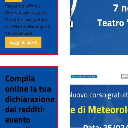
Registrati all'Area
Riservata per seguire
l'incontro live gratuito
con Mattia Marangon il
19 novembre!
Leggi di più
Compila
online la tua
dichiarazione
dei redditi:
evento