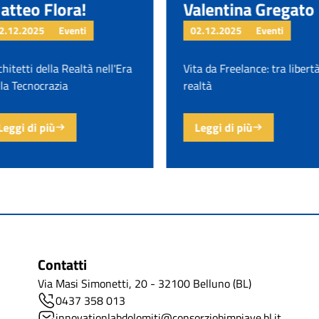
atteo Flora!
Valentina Gregato
2.12.2025
Eventi
02.12.2025
Eventi
hitetti della Realtà nell'Era
Vita da Freelance: tra libert
lla Tecnocrazia
realtà
Leggi di più
Leggi di più
Contatti
Via Masi Simonetti, 20 - 32100 Belluno (BL)
0437 358 013
innovationlabdolomiti@consorziobimpiave.bl.it