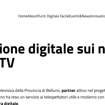
Home
About
Punti Digitale Facile
Eventi&News
Innovati
one digitale sui n
 TV
elevisiva della Provincia di Belluno,
partner
attivo nel proge
o ha reso un servizio ai telespettatori utile e moderno con 
ra digitale
.