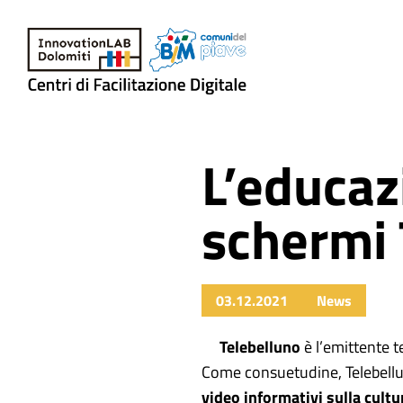
L’educazi
Vai al contenuto
schermi
03.12.2021
News
Telebelluno
è l’emittente t
Come consuetudine, Telebellun
video informativi sulla cultu