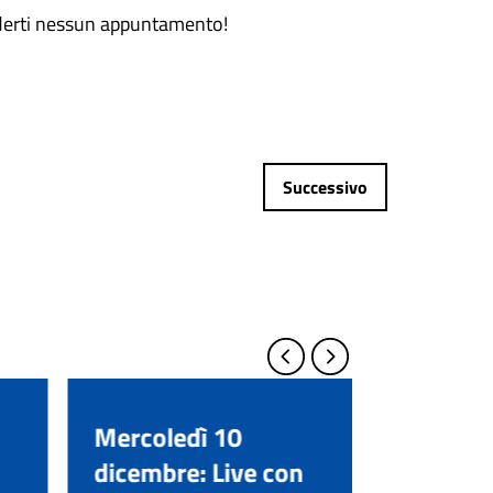
rderti nessun appuntamento!
Successivo
Mercoledì 10
Venerdì
dicembre: Live con
novembr