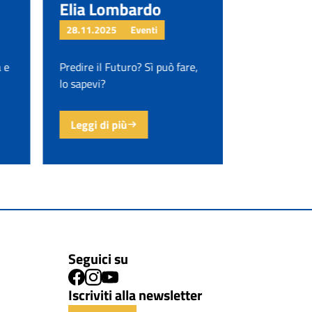
Elia Lombardo
Diego Fu
28.11.2025
Eventi
18.11.2025
à e
Predire il Futuro? Sì può fare,
Venerdì 28 
lo sapevi?
Diego Fusina
Leggi di più
Leggi di p
Seguici su
Iscriviti alla newsletter