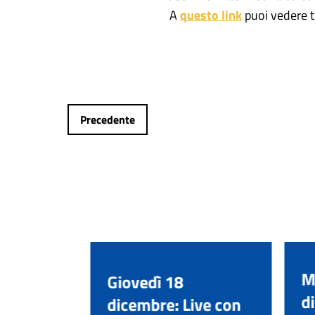
A
questo link
puoi vedere tu
Precedente
icembre:
M
Giovedì 18
efano
d
dicembre: Live con